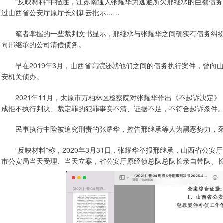
“反映材料”中描述，江苏南通人张耀华为逃避所欠邢继承的巨额债务
过山西省公安厅原厅长刘新云批示……
笔者掌握的一些裁判文书显示，邢继承与张耀华之间确实有债务纠纷
向邢继承的公司清偿债务。
早在2019年3月，山西省高院还就他们之间的债务执行案件，曾向
安机关侦办。
2021年11月，太原市万柏林区检察院对张耀华作出《不起诉决定》
成拒不执行判决、裁定罪的犯罪事实不清、证据不足，不符合起诉条件
民事执行中险被追究刑责的张耀华，控告邢继承等人为黑恶势力，采
“反映材料”称，2020年3月31日，张耀华举报邢继承，山西省公安
市公安局当天受理、当天立案，省公安厅原经侦总队总队长亲自带队、