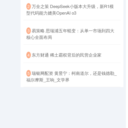
​万全之策 DeepSeek小版本大升级，新R1模
2
型代码能力媲美OpenAI o3
​易策略 思瑞浦五年蜕变：从单一市场到四大
3
核心全面布局
​东方财通 稀土霸权背后的民营企业家
4
​瑞银网配资 黄昱宁：柯南道尔，还是钱德勒_
5
福尔摩斯_王响_文学界