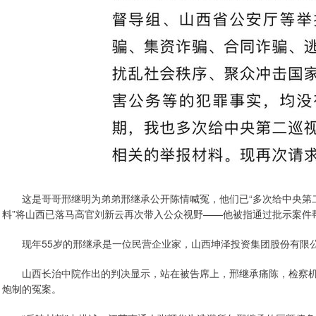
这是哥哥邢继明为弟弟邢继承公开陈情喊冤，他们已“多次给中央第二
料”将山西已落马高官刘新云再次带入公众视野——他被指通过批示案件
现年55岁的邢继承是一位民营企业家，山西坤泽投资集团股份有限公
山西长治中院作出的判决显示，站在被告席上，邢继承痛陈，检察机
炮制的冤案。