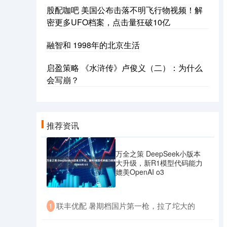
股配咖吧 美国公布击落不明飞行物视频！解
密更多UFO档案，点击量狂破10亿
融智和 1998年的北京生活
启盈策略 《水浒传》卢俊义（二）：为什么
会写崩？
推荐资讯
万全之策 DeepSeek小版本
大升级，新R1模型代码能力
媲美OpenAI o3
​联丰优配 暑期档国片第一枪，拉了坨大的
1