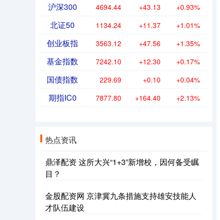
沪深300
4694.44
+43.13
+0.93%
北证50
1134.24
+11.37
+1.01%
创业板指
3563.12
+47.56
+1.35%
基金指数
7242.10
+12.30
+0.17%
国债指数
229.69
+0.10
+0.04%
期指IC0
7877.80
+164.40
+2.13%
热点资讯
鼎泽配资 这所大兴“1+3”新增校，因何备受瞩
目？
金股配资网 京津冀九条措施支持雄安技能人
才队伍建设