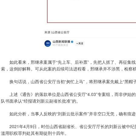
如此看来，邢继承案属于“先上车、后补票”，先把人抓了、再征集线
索，这倒好解释。可从此案的后续司法进程看，邢继承并不涉黑，检察机关
换句话说，山西省公安厅当初“匆忙上马”，将邢继承案先戴上“黑帽子
上述《通告》的落款单位是山西省公安厅“4.03”专案组，而非伊始的“3
队书面承认“经报请刘新云副省长批准”的。
如此分析，当事人反映的“刘新云批示案件”并非空口无凭，确有痕迹
2021年4月9日，时任山西省副省长、省公安厅厅长的刘新云被中纪委“
滥用职权罪判处其有期徒刑十四年。